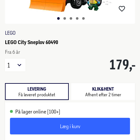
LEGO
LEGO City Sneplov 60490
Fra 6 år
179,-
1
LEVERING
KLIK&HENT
Få leveret produktet
Afhent efter 2 timer
På lager online (100+)
Læg i kurv