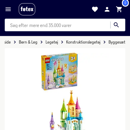
0
mere end 35.000 varer
Forside
Børn & Leg
Legetøj
Konstruktionslegetøj
Byggesæt