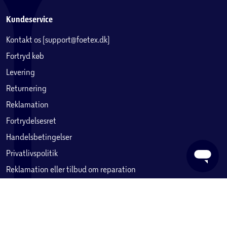
Kundeservice
Kontakt os (support@foetex.dk)
Fortryd køb
Levering
Returnering
Reklamation
Fortrydelsesret
Handelsbetingelser
Privatlivspolitik
Reklamation eller tilbud om reparation
Betaling, købekort & gavekort
Ofte stillede spørgsmål