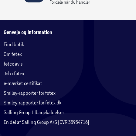
Børn fra 8 år kan bygge LEGO® Creator 3-i-1-sættet Ikonisk
Fordele når du handler
pariserhjul og ombygge det til en UFO-forlystelse eller en
karrusel.
Genveje og information
Find butik
Om føtex
føtex avis
Job i føtex
e-mærket certifikat
Smiley-rapporter for føtex
Smiley-rapporter for føtex.dk
Salling Group tilbagekaldelser
En del af Salling Group A/S (CVR 35954716)