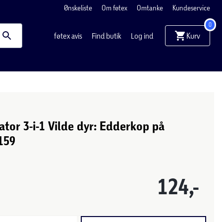
Ønskeliste
Om føtex
Omtanke
Kundeservice
0
Kurv
føtex avis
Find butik
Log ind
tor 3-i-1 Vilde dyr: Edderkop på
159
124,-