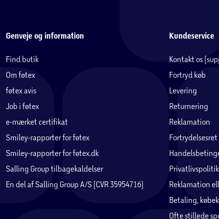
Genveje og information
Kundeservice
Find butik
Kontakt os (su
Om føtex
Fortryd køb
føtex avis
Levering
Job i føtex
Returnering
e-mærket certifikat
Reklamation
Smiley-rapporter for føtex
Fortrydelsesret
Smiley-rapporter for føtex.dk
Handelsbetinge
Salling Group tilbagekaldelser
Privatlivspolitik
En del af Salling Group A/S (CVR 35954716)
Reklamation ell
Betaling, købek
Ofte stillede s