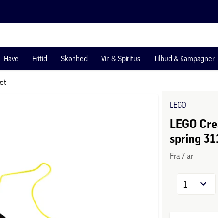
Have
Fritid
Skønhed
Vin & Spiritus
Tilbud & Kampagner
æt
LEGO
LEGO Crea
spring 31
Fra 7 år
1