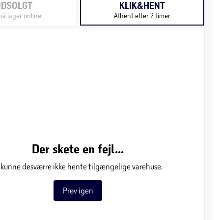
UDSOLGT
KLIK&HENT
på lager online
Afhent efter 2 timer
Der skete en fejl...
 kunne desværre ikke hente tilgængelige varehuse.
Prøv igen