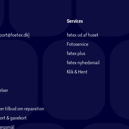
Services
pport@foetex.dk)
føtex ud af huset
Fotoservice
føtex plus
føtex nyhedsmail
Klik & Hent
lser
er tilbud om reparation
ort & gavekort
pørgsmål