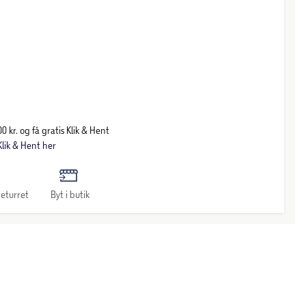
0 kr. og få gratis Klik & Hent
lik & Hent her
eturret
Byt i butik