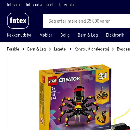
føtex.dk
føtex ud af huset
føtex plus
mere end 35.000 varer
Køkkenudstyr
Møbler
Bolig
Børn & Leg
Elektronik
Forside
Børn & Leg
Legetøj
Konstruktionslegetøj
Bygges