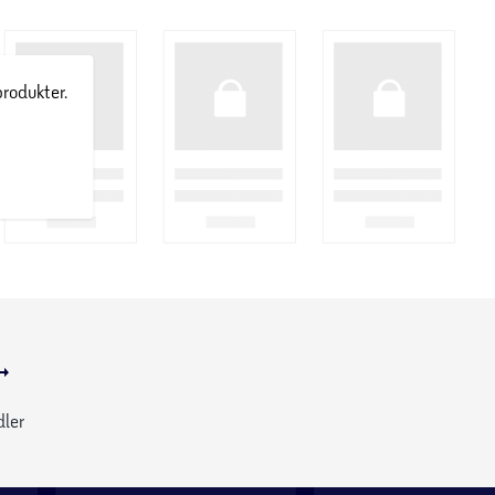
produkter.
dler