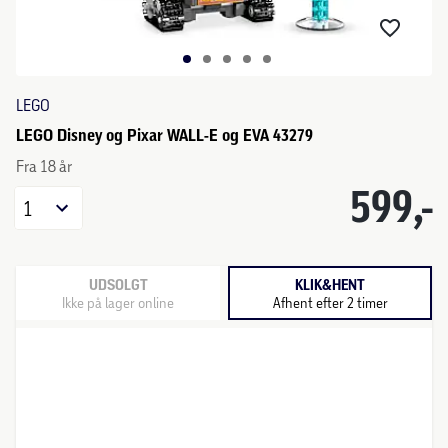
LEGO
LEGO Disney og Pixar WALL-E og EVA 43279
Fra 18 år
599,-
1
UDSOLGT
KLIK&HENT
Ikke på lager online
Afhent efter 2 timer