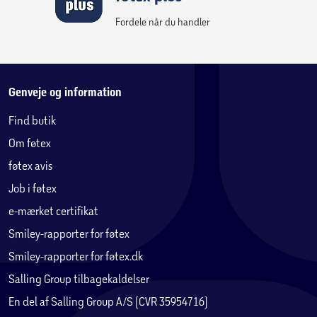
Vær med til at hylde Disney og Pixar-karakterer
Fordele når du handler
Dyrk din passion for Disney og Pixars film WALL-E med dette
LEGO® | Disney byggesæt med 4 ikoniske karakterer.
Genveje og information
Find butik
Om føtex
føtex avis
Job i føtex
e-mærket certifikat
Smiley-rapporter for føtex
Smiley-rapporter for føtex.dk
Salling Group tilbagekaldelser
En del af Salling Group A/S (CVR 35954716)