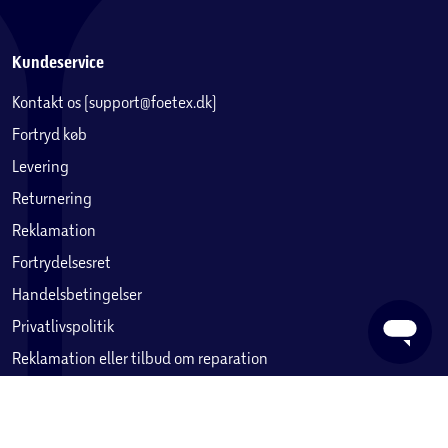
Kundeservice
Kontakt os (support@foetex.dk)
Fortryd køb
Levering
Returnering
Reklamation
Fortrydelsesret
Handelsbetingelser
Privatlivspolitik
Reklamation eller tilbud om reparation
Betaling, købekort & gavekort
Ofte stillede spørgsmål