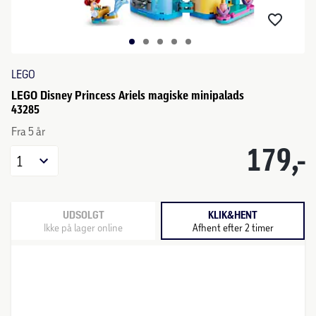
LEGO
LEGO Disney Princess Ariels magiske minipalads
43285
Fra 5 år
179,-
1
UDSOLGT
KLIK&HENT
Ikke på lager online
Afhent efter 2 timer