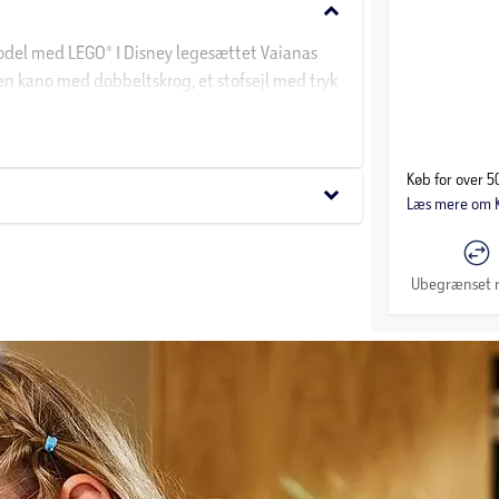
keyboard_arrow_down
model med LEGO® ǀ Disney legesættet Vaianas
en kano med dobbeltskrog, et stofsejl med tryk
igt øverste dæk med beboelsesområde nedenunder
af elementer, der kan sætte gang i historier og
ren Loto og roeren Moni (som elsker at fortælle
Køb for over 50
keyboard_arrow_down
Læs mere om K
for eventyr og fantasifuld leg og styrke deres
GO byggesæt til børn og LEGO ǀ Disney
 børn en nem og intuitiv byggeoplevelse, hvor
Ubegrænset r
de styr på, hvor langt de er kommet.