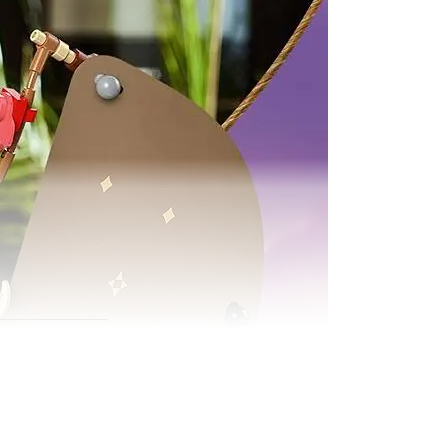
rog samt stofsejl med print, 3 LEGO® | Disney minidukkefigurer og