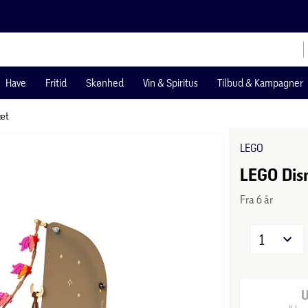
Have
Fritid
Skønhed
Vin & Spiritus
Tilbud & Kampagner
æt
LEGO
LEGO Dis
Fra 6 år
1