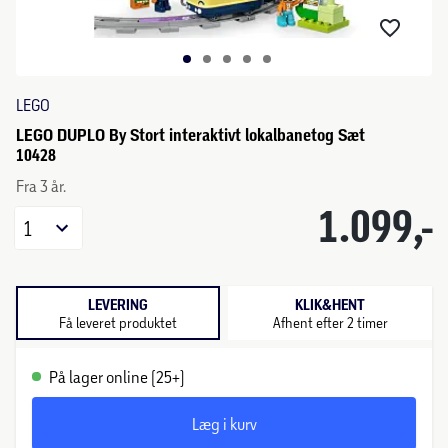
LEGO
LEGO DUPLO By Stort interaktivt lokalbanetog Sæt
10428
Fra 3 år.
1.099,-
1
LEVERING
KLIK&HENT
Få leveret produktet
Afhent efter 2 timer
På lager online (25+)
Læg i kurv