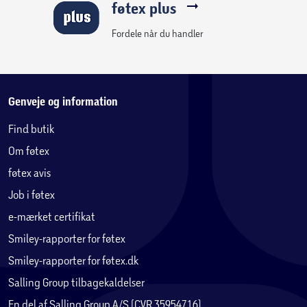
føtex plus
Fordele når du handler
Genveje og information
Find butik
Om føtex
føtex avis
Job i føtex
e-mærket certifikat
Smiley-rapporter for føtex
Smiley-rapporter for føtex.dk
Salling Group tilbagekaldelser
En del af Salling Group A/S (CVR 35954716)