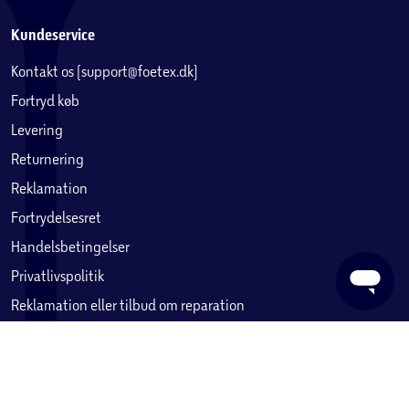
Kundeservice
Kontakt os (support@foetex.dk)
Fortryd køb
Levering
Returnering
Reklamation
Fortrydelsesret
Handelsbetingelser
Privatlivspolitik
Reklamation eller tilbud om reparation
Betaling, købekort & gavekort
Ofte stillede spørgsmål