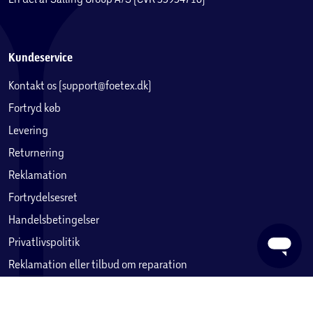
Kundeservice
Kontakt os (support@foetex.dk)
Fortryd køb
Levering
Returnering
Reklamation
Fortrydelsesret
Handelsbetingelser
Privatlivspolitik
Reklamation eller tilbud om reparation
Betaling, købekort & gavekort
Ofte stillede spørgsmål