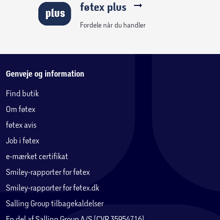
føtex plus
Rolleleg for hundefans
Inspirer børn til at finde på deres egne strandeventyr med
Fordele når du handler
LEGO® Friends sættet Eventyr med surfende hunde og scooter.
Genveje og information
Find butik
Om føtex
føtex avis
Job i føtex
e-mærket certifikat
Smiley-rapporter for føtex
Smiley-rapporter for føtex.dk
Salling Group tilbagekaldelser
En del af Salling Group A/S (CVR 35954716)