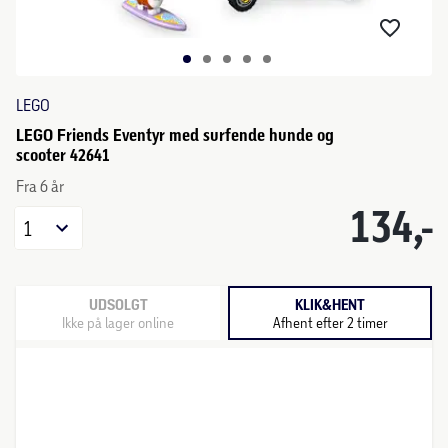
LEGO
LEGO Friends Eventyr med surfende hunde og
scooter 42641
Fra 6 år
134,-
1
UDSOLGT
KLIK&HENT
Ikke på lager online
Afhent efter 2 timer