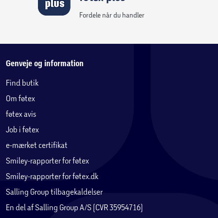
Fordele når du handler
Genveje og information
Find butik
Om føtex
føtex avis
Job i føtex
Inspirerer til fantasifuld leg
e-mærket certifikat
Bring sneinspirerede historier til live
Smiley-rapporter for føtex
Når børn har bygget det snedækkede sæt, kan de bruge deres
Smiley-rapporter for føtex.dk
kreativitet til at lege forskellige rollelege, hvor Paisley, hendes
lillesøster Ella og veninden Aliya hygger sig i bjerglandskabet.
Salling Group tilbagekaldelser
En del af Salling Group A/S (CVR 35954716)