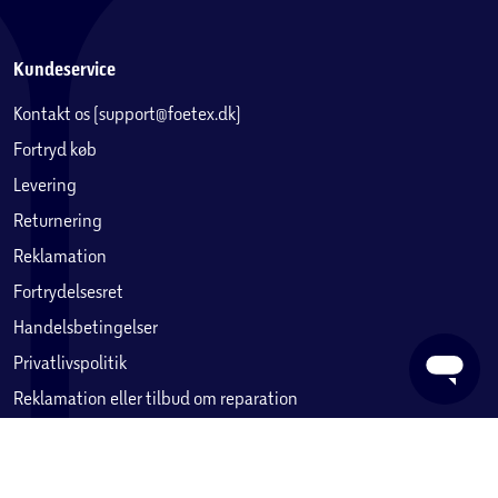
Kundeservice
Kontakt os (support@foetex.dk)
Fortryd køb
Levering
Returnering
Reklamation
Fortrydelsesret
Handelsbetingelser
Privatlivspolitik
Reklamation eller tilbud om reparation
Betaling, købekort & gavekort
Ofte stillede spørgsmål
En mindeværdig glamping-tur
Kuplen kan åbnes for at afsløre det hyggelige interiør,