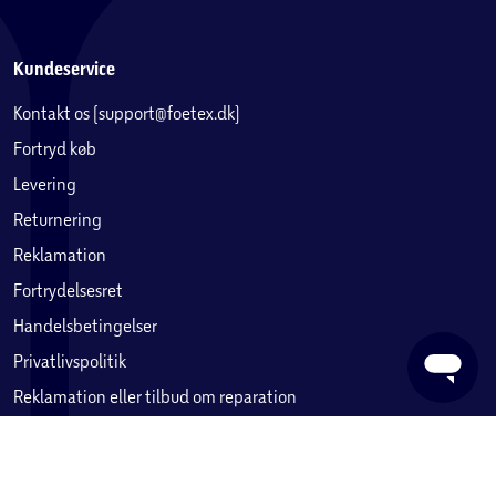
Kundeservice
Kontakt os (support@foetex.dk)
Fortryd køb
Levering
Returnering
Reklamation
Fortrydelsesret
Handelsbetingelser
Privatlivspolitik
Reklamation eller tilbud om reparation
Betaling, købekort & gavekort
Ofte stillede spørgsmål