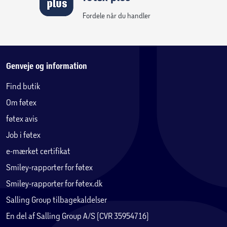
Fordele når du handler
Genveje og information
Find butik
Om føtex
føtex avis
Et 2-i-1-sæt med sjove strandscener at bygge
Dette kreative sæt omfatter 3 modeller til ombygning, 2
Job i føtex
minidukker, figur af hund og delfin samt en tilpasningsegnet
e-mærket certifikat
kuffert.
Smiley-rapporter for føtex
Smiley-rapporter for føtex.dk
Salling Group tilbagekaldelser
En del af Salling Group A/S (CVR 35954716)