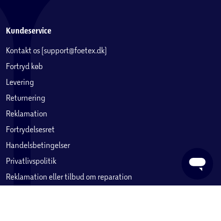
Kundeservice
Kontakt os (support@foetex.dk)
Fortryd køb
Levering
Returnering
Reklamation
Fortrydelsesret
Handelsbetingelser
Privatlivspolitik
Reklamation eller tilbud om reparation
Betaling, købekort & gavekort
Ofte stillede spørgsmål
Byg vandflyveren