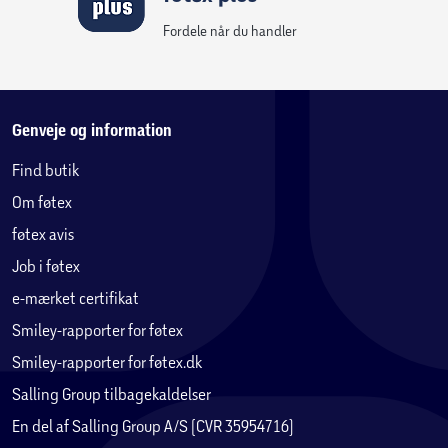
Fordele når du handler
Genveje og information
Find butik
Om føtex
føtex avis
Job i føtex
Skab nye venskaber
e-mærket certifikat
Fortæl historien
Smiley-rapporter for føtex
Børn kan udspille historien, hvor Zac ringer til sin mentor, Dia,
Smiley-rapporter for føtex.dk
for at fortælle hende, at en hvidhval er blevet fanget blandt
klipperne. Børn kan vise, hvordan figurerne bliver venner og
Salling Group tilbagekaldelser
hjælper hinanden i deres fælles mission for at redde hvalen.
En del af Salling Group A/S (CVR 35954716)