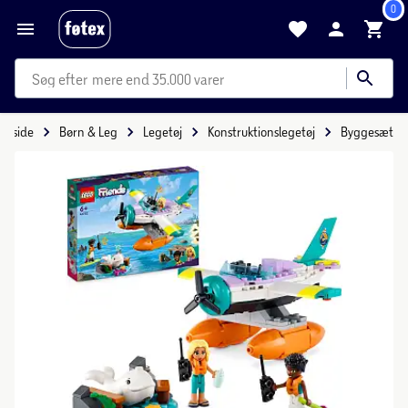
0
mere end 35.000 varer
Forside
Børn & Leg
Legetøj
Konstruktionslegetøj
Byggesæt