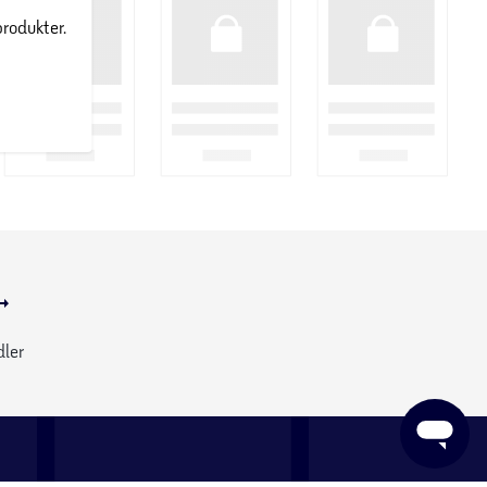
produkter.
dler