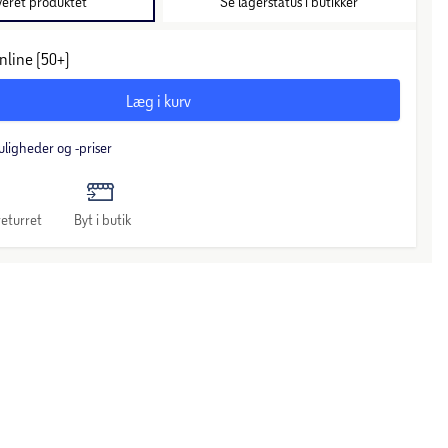
veret produktet
Se lagerstatus i butikker
nline (50+)
Læg i kurv
uligheder og -priser
eturret
Byt i butik