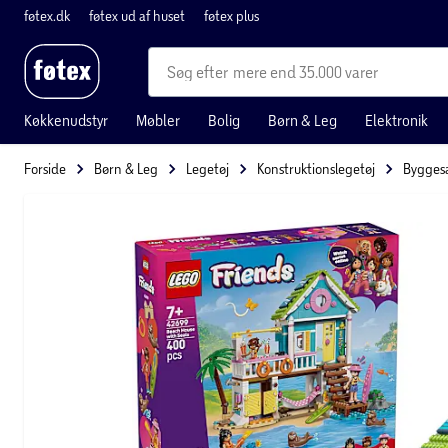
føtex.dk
føtex ud af huset
føtex plus
mere end 35.000 varer
Køkkenudstyr
Møbler
Bolig
Børn & Leg
Elektronik
Forside
Børn & Leg
Legetøj
Konstruktionslegetøj
Bygges