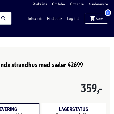
Ønskeliste
Om føtex
Omtanke
Kundeservice
0
Kurv
føtex avis
Find butik
Log ind
ends strandhus med sæler 42699
359,-
EVERING
LAGERSTATUS