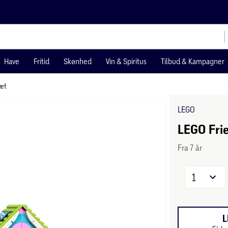
Have
Fritid
Skønhed
Vin & Spiritus
Tilbud & Kampagner
æt
LEGO
LEGO Fri
Fra 7 år
1
L