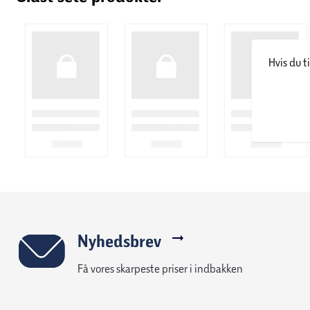
Hvis du t
Nævn @lego
(1)
Nyhedsbrev
Få vores skarpeste priser i indbakken