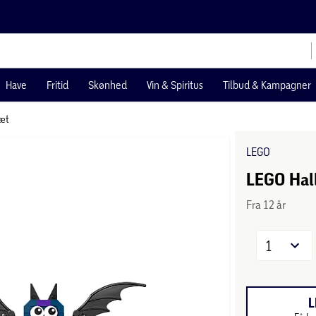
Have
Fritid
Skønhed
Vin & Spiritus
Tilbud & Kampagner
æt
LEGO
LEGO Hal
Fra 12 år
1
L