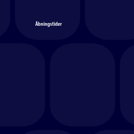
Åbningstider
og udstil år efter år
ig med en kreativ oplevelse, før
nger den flotte boligpynt op på
g – og genbrug den så hvert år til
ween.