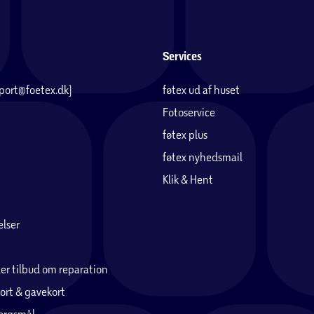
Services
pport@foetex.dk)
føtex ud af huset
Fotoservice
føtex plus
føtex nyhedsmail
Byg 
Hyg d
Klik & Hent
du hæ
en væ
hallo
lser
er tilbud om reparation
ort & gavekort
pørgsmål