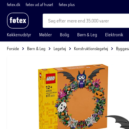
føtex.dk
føtex ud af huset
føtex plus
mere end 35.000 varer
Køkkenudstyr
Møbler
Bolig
Børn & Leg
Elektronik
Forside
Børn & Leg
Legetøj
Konstruktionslegetøj
Bygges