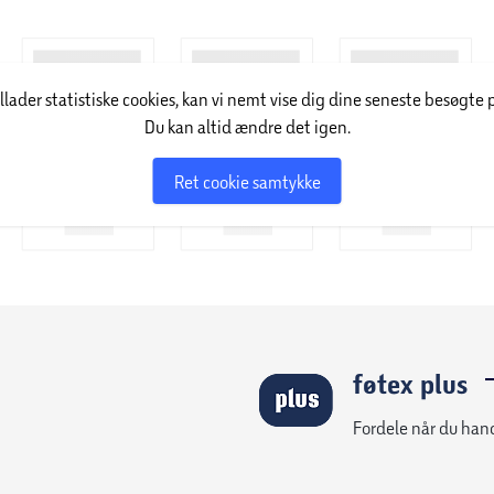
illader statistiske cookies, kan vi nemt vise dig dine seneste besøgte 
Du kan altid ændre det igen.
Ret cookie samtykke
 i dit Instagram indlæg og få dit billede vist i vores udstillingsvin
føtex plus
LEG
Pynt 
Fordele når du han
uhygg
farve