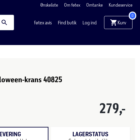
Ønskeliste
Om føtex
Omtanke
Kundeservice
0
Kurv
føtex avis
Find butik
Log ind
loween-krans 40825
279,-
EVERING
LAGERSTATUS