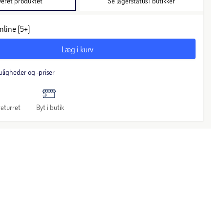
veret produktet
Se lagerstatus i butikker
nline (5+)
Læg i kurv
uligheder og -priser
eturret
Byt i butik