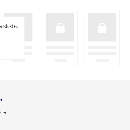
produkter.
due
O® Halloween-krans
op i dit hus under den
dler
eligste tid på året med en
rig, klodsbygget Halloween-krans.