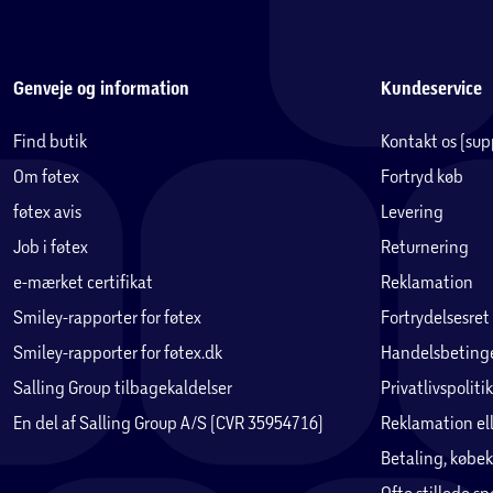
Genveje og information
Kundeservice
Find butik
Kontakt os (su
Om føtex
Fortryd køb
føtex avis
Levering
Job i føtex
Returnering
e-mærket certifikat
Reklamation
Smiley-rapporter for føtex
Fortrydelsesret
Smiley-rapporter for føtex.dk
Handelsbetinge
Salling Group tilbagekaldelser
Privatlivspolitik
En del af Salling Group A/S (CVR 35954716)
Reklamation ell
Betaling, købek
Ofte stillede s