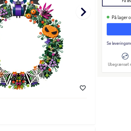
Få le
keyboard_arrow_right
På lager o
Se leveringsm
Ubegrænset r