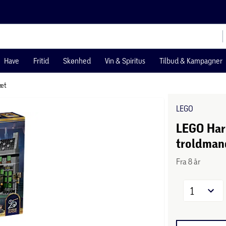
Have
Fritid
Skønhed
Vin & Spiritus
Tilbud & Kampagner
æt
LEGO
LEGO Har
troldman
Fra 8 år
1