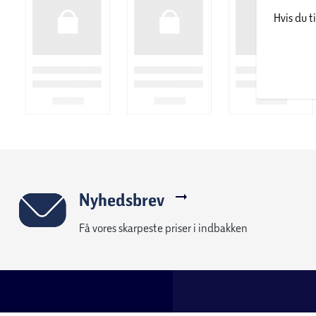
Find butik
Kontakt os (su
Om føtex
Fortryd køb
føtex avis
Levering
Job i føtex
Returnering
e-mærket certifikat
Reklamation
Smiley-rapporter for føtex
Fortrydelsesret
Smiley-rapporter for føtex.dk
Handelsbetinge
Salling Group tilbagekaldelser
Privatlivspolitik
En del af Salling Group A/S (CVR 35954716)
Reklamation ell
Betaling, købek
Ofte stillede s