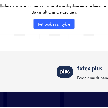
pport@foetex.dk)
føtex ud af huset
Fotoservice
føtex plus
føtex nyhedsmail
Klik & Hent
lser
er tilbud om reparation
ort & gavekort
pørgsmål