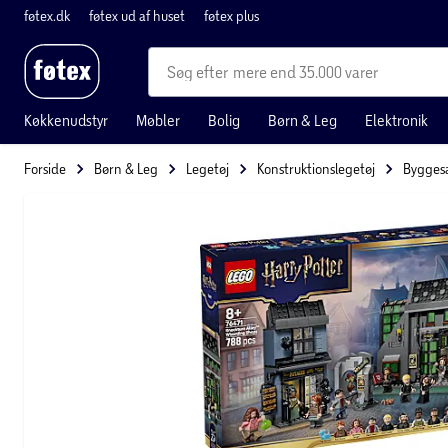
føtex.dk
føtex ud af huset
føtex plus
mere end 35.000 varer
Køkkenudstyr
Møbler
Bolig
Børn & Leg
Elektronik
Forside
Børn & Leg
Legetøj
Konstruktionslegetøj
Bygges