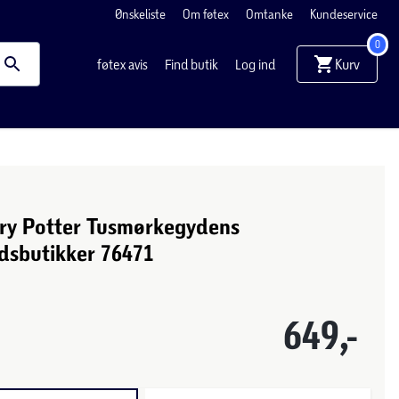
Ønskeliste
Om føtex
Omtanke
Kundeservice
0
Kurv
føtex avis
Find butik
Log ind
ry Potter Tusmørkegydens
dsbutikker 76471
649,-