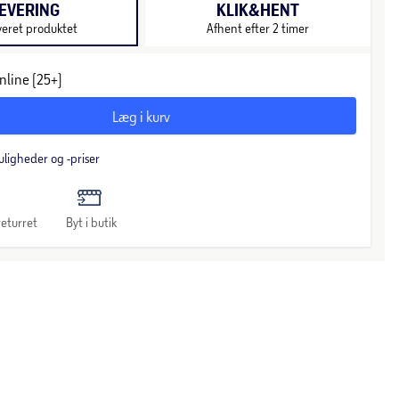
EVERING
KLIK&HENT
veret produktet
Afhent efter 2 timer
nline (25+)
Læg i kurv
uligheder og -priser
eturret
Byt i butik