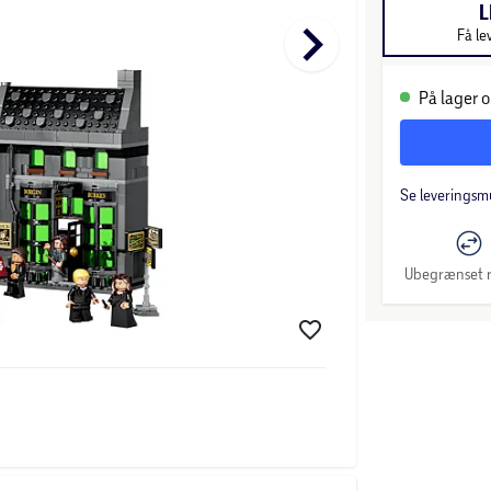
L
keyboard_arrow_right
Få le
På lager o
Se leveringsm
Ubegrænset r