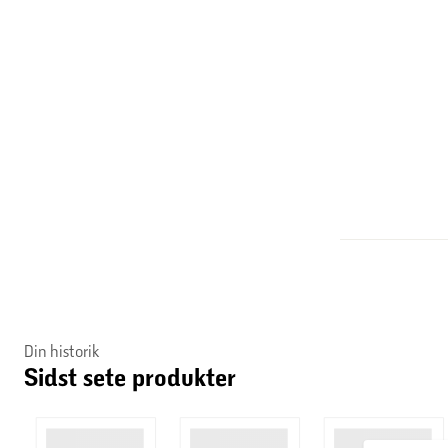
Nyhedsbrev
Få vores skarpeste priser i indbakken
Genveje og information
Kundeservice