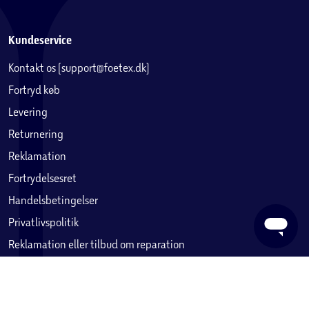
Kundeservice
Kontakt os (support@foetex.dk)
Fortryd køb
Levering
Returnering
Reklamation
Fortrydelsesret
Handelsbetingelser
Privatlivspolitik
Reklamation eller tilbud om reparation
Betaling, købekort & gavekort
Ofte stillede spørgsmål