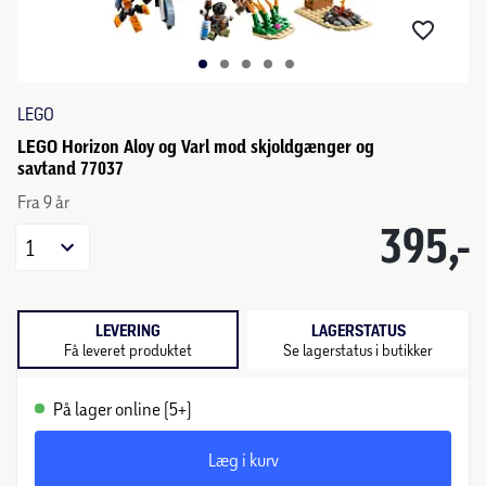
LEGO
LEGO Horizon Aloy og Varl mod skjoldgænger og
savtand 77037
Fra 9 år
395,-
1
LEVERING
LAGERSTATUS
Få leveret produktet
Se lagerstatus i butikker
På lager online (5+)
Læg i kurv