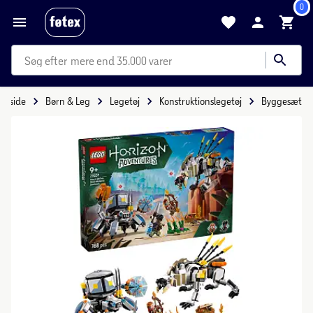
0
mere end 35.000 varer
Forside
Børn & Leg
Legetøj
Konstruktionslegetøj
Byggesæt