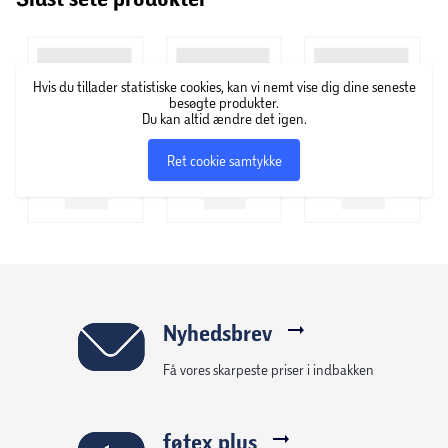
forårs- eller påskegave og kan kombineres med andre
LEGO legesæt med dyretema (sælges separat), så børn kan
få endnu større eventyr. Sættet vil også se godt ud, hvis
Hvis du tillader statistiske cookies, kan vi nemt vise dig dine seneste
det udstilles på en hylde eller et natbord, når legen er
besøgte produkter.
Du kan altid ændre det igen.
forbi.
Ret cookie samtykke
Nyhedsbrev
Få vores skarpeste priser i indbakken
føtex plus