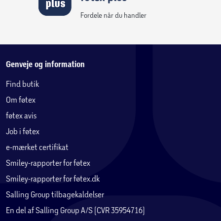
Legesæt med søde dyr til forårssjov
Dyrefans, der elsker at fejre foråret eller påsken, kan bygge
Fordele når du handler
dette detaljerige LEGO® legesæt og skabe en sød lille forårsklar
model.
Genveje og information
Find butik
Om føtex
føtex avis
Job i føtex
e-mærket certifikat
Smiley-rapporter for føtex
Smiley-rapporter for føtex.dk
Salling Group tilbagekaldelser
En del af Salling Group A/S (CVR 35954716)