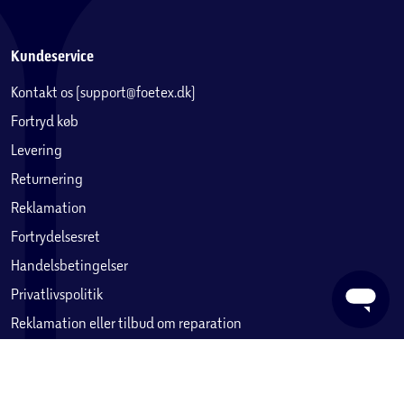
Kundeservice
Kontakt os (support@foetex.dk)
Fortryd køb
Levering
Returnering
Reklamation
Fortrydelsesret
Handelsbetingelser
Privatlivspolitik
Reklamation eller tilbud om reparation
Betaling, købekort & gavekort
Ofte stillede spørgsmål