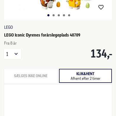
LEGO
LEGO Iconic Dyrenes forårslegeplads 40709
Fra 8 år
134,-
1
KLIK&HENT
SÆLGES IKKE ONLINE
Afhent efter 2 timer