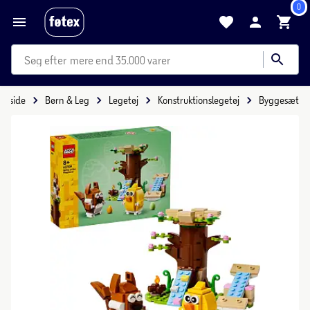
0
mere end 35.000 varer
Forside
Børn & Leg
Legetøj
Konstruktionslegetøj
Byggesæt