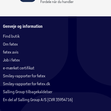
Fejr en babys ankomst med denne gave til nybagte forældre.
Fordele når du handler
Sættet omfatter en sød elefantunge på en sokkel formet som
en sky.
Genveje og information
Find butik
Om føtex
føtex avis
Job i føtex
e-mærket certifikat
Smiley-rapporter for føtex
Smiley-rapporter for føtex.dk
Salling Group tilbagekaldelser
En del af Salling Group A/S (CVR 35954716)