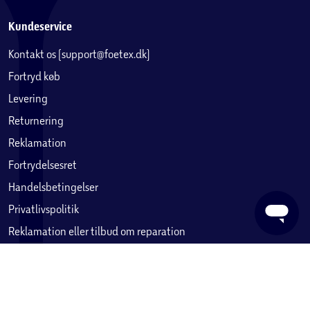
Kundeservice
Kontakt os (support@foetex.dk)
Fortryd køb
Levering
Returnering
Reklamation
Fortrydelsesret
Handelsbetingelser
Privatlivspolitik
Reklamation eller tilbud om reparation
Betaling, købekort & gavekort
Ofte stillede spørgsmål