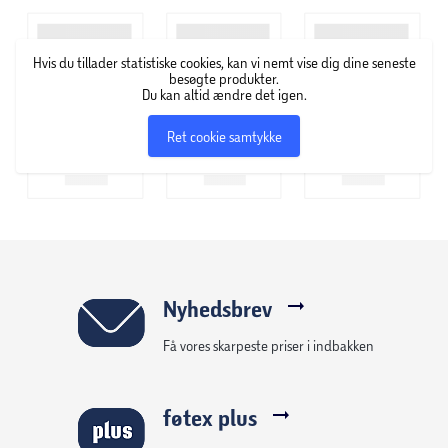
nyfødte, der vil blive værdsat i mange år fremover.
Hvis du tillader statistiske cookies, kan vi nemt vise dig dine seneste
besøgte produkter.
Du kan altid ændre det igen.
Ret cookie samtykke
Nyhedsbrev
Få vores skarpeste priser i indbakken
føtex plus
Velkommen til verden!