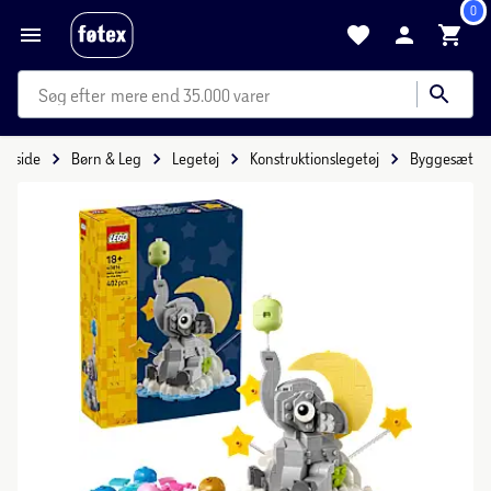
0
mere end 35.000 varer
Forside
Børn & Leg
Legetøj
Konstruktionslegetøj
Byggesæt