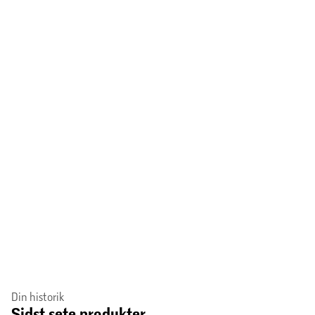
Byg smartere med LEGO Builder appen – zoom, roter i 3D,
følg trinvise digitale vejledninger, og se dine fremskridt.
Byg-selv-sættet indeholder 538 elementer.
Din historik
Sidst sete produkter