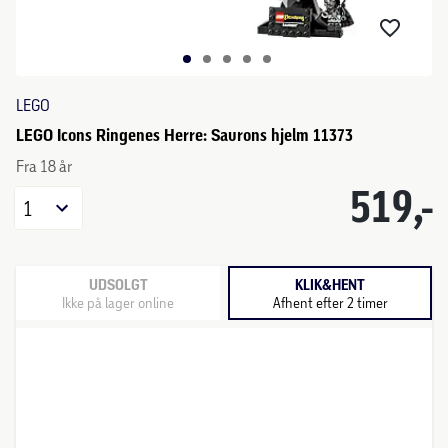
LEGO
LEGO Icons Ringenes Herre: Saurons hjelm 11373
Fra 18 år
519,-
1
UDSOLGT
KLIK&HENT
Ikke på lager online
Afhent efter 2 timer