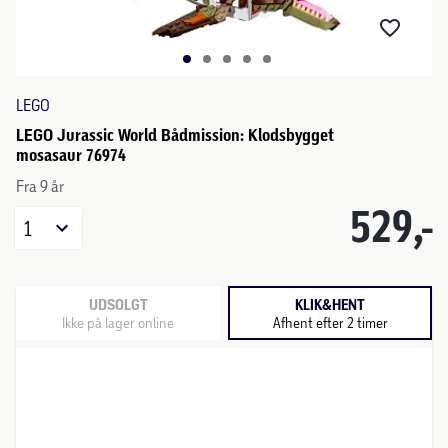
LEGO
LEGO Jurassic World Bådmission: Klodsbygget
mosasaur 76974
Fra 9 år
529,-
1
UDSOLGT
KLIK&HENT
Ikke på lager online
Afhent efter 2 timer