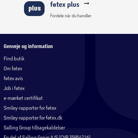
føtex plus
Spor en mosasaur som en ekspert
Inspirer filmfans med dette actionfyldte dinosaursæt inspireret
Fordele når du handler
af LEGO® Jurassic World: Rebirth, og sæt gang i ubegrænset
fantasifuld leg.
Genveje og information
Find butik
Om føtex
føtex avis
Job i føtex
e-mærket certifikat
Smiley-rapporter for føtex
Smiley-rapporter for føtex.dk
Salling Group tilbagekaldelser
En del af Salling Group A/S (CVR 35954716)