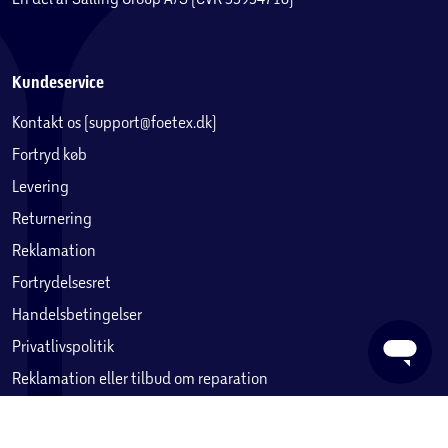
Kundeservice
Kontakt os (support@foetex.dk)
Fortryd køb
Levering
Returnering
Reklamation
Fortrydelsesret
Handelsbetingelser
Privatlivspolitik
Reklamation eller tilbud om reparation
Betaling, købekort & gavekort
Ofte stillede spørgsmål