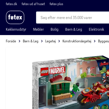
føtex.dk
føtex ud af huset
føtex plus
mere end 35.000 varer
Køkkenudstyr
Møbler
Bolig
Børn & Leg
Elektronik
Forside
Børn & Leg
Legetøj
Konstruktionslegetøj
Bygges