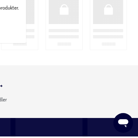
produkter.
dler