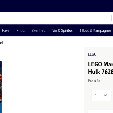
Have
Fritid
Skønhed
Vin & Spiritus
Tilbud & Kampagner
æt
LEGO
LEGO Mar
Hulk 762
Fra 4 år
1