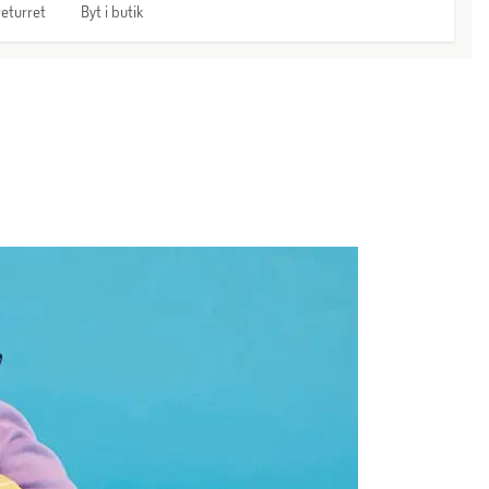
eturret
Byt i butik