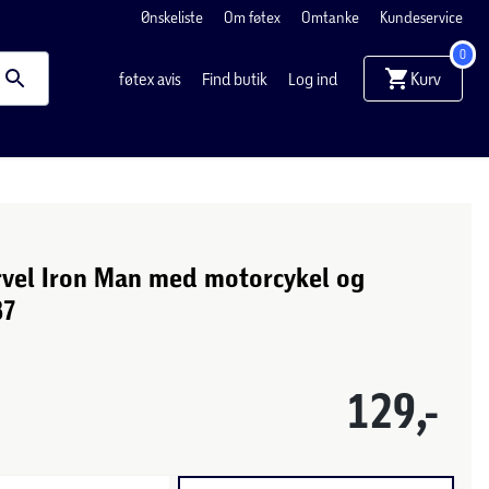
Ønskeliste
Om føtex
Omtanke
Kundeservice
0
Kurv
føtex avis
Find butik
Log ind
vel Iron Man med motorcykel og
87
129,-