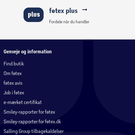
føtex plus
Byg og leg med det samme
Fordele når du handler
Børn kan træde direkte ind sjove og kreative oplevelser,
opleve superhelte-action med velkendte karakterer og tage
på deres egne endeløse eventyr.
Genveje og information
LEGO® | Marvel Iron Man og hans utrolige
venner Loke mod Team Iron Man
Find butik
Om føtex
føtex avis
Job i føtex
e-mærket certifikat
Smiley-rapporter for føtex
Smiley-rapporter for føtex.dk
Salling Group tilbagekaldelser