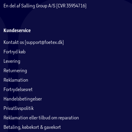
En del af Salling Group A/S (CVR 35954716)
Kundeservice
Kontakt os (support@foetex.dk)
Fortryd køb
Levering
Returnering
Reparer flyet, bilen og mech'en
Reklamation
Iron Man, Iron Hulk og Ironheart forbereder sig på at tage
kampen op mod Loke.
Fortrydelsesret
Handelsbetingelser
Privatlivspolitik
Reklamation eller tilbud om reparation
Betaling, købekort & gavekort