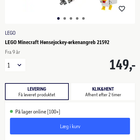
LEGO
LEGO Minecraft Hønsejockey-ørkenangreb 21592
Fra 9 år
149,-
1
LEVERING
KLIK&HENT
Få leveret produktet
Afhent efter 2 timer
På lager online (100+)
Læg i kurv