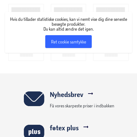
Og med LEGO Builder appen kan børn bygge med selvtillid
– zoome, dreje i 3D og følge deres fremskridt med
letforståelig digital vejledning. Byg-selv-sættet
Hvis du tillader statistiske cookies, kan vi nemt vise dig dine seneste
indeholder 428 elementer.
besøgte produkter.
Du kan altid ændre det igen.
Ret cookie samtykke
Nyhedsbrev
Få vores skarpeste priser i indbakken
føtex plus