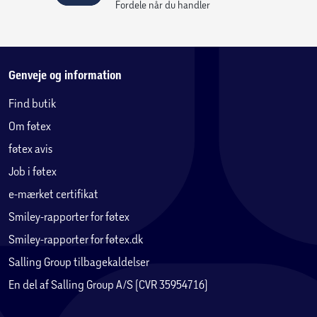
Fordele når du handler
Genveje og information
Find butik
Om føtex
føtex avis
Minecraft®-figurer til leg og udstilling
Byg figurer af husk-unge, kylling, kanin, baby-landsbyboer,
Job i føtex
ulveunge og jerngolem, alle leddelte, så de kan blive til sjove og
e-mærket certifikat
dynamiske indretningselementer.
Smiley-rapporter for føtex
Smiley-rapporter for føtex.dk
Salling Group tilbagekaldelser
En del af Salling Group A/S (CVR 35954716)