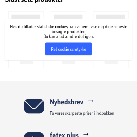
Fordele når du handler
Genveje og information
Find butik
Om føtex
føtex avis
Job i føtex
e-mærket certifikat
Smiley-rapporter for føtex
Smiley-rapporter for føtex.dk
Salling Group tilbagekaldelser
En del af Salling Group A/S (CVR 35954716)