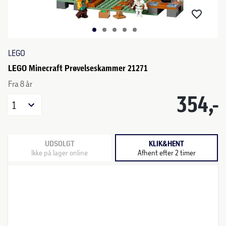
LEGO
LEGO Minecraft Prøvelseskammer 21271
Fra 8 år
354,-
1
UDSOLGT
KLIK&HENT
Ikke på lager online
Afhent efter 2 timer