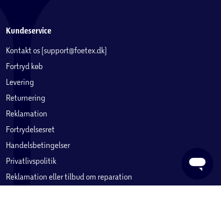
Services
føtex ud af huset
Fotoservice
føtex plus
føtex nyhedsmail
Klik & Hent
Åbningstider