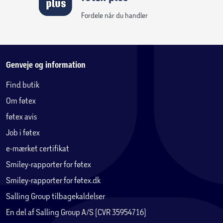
Kundeservice
Kontakt os (support@foetex.dk)
Fortryd køb
Levering
Returnering
Reklamation
Fortrydelsesret
Handelsbetingelser
Privatlivspolitik
Reklamation eller tilbud om reparation
Betaling, købekort & gavekort
Ofte stillede spørgsmål