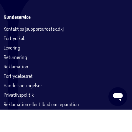
Kundeservice
Kontakt os (support@foetex.dk)
Fortryd køb
Levering
Returnering
Reklamation
Fortrydelsesret
Handelsbetingelser
Privatlivspolitik
Reklamation eller tilbud om reparation
Betaling, købekort & gavekort
Ofte stillede spørgsmål