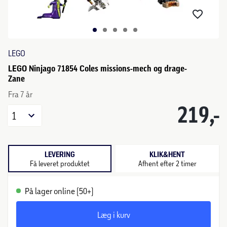
LEGO
LEGO Ninjago 71854 Coles missions-mech og drage-
Zane
Fra 7 år
219,-
1
LEVERING
KLIK&HENT
Få leveret produktet
Afhent efter 2 timer
På lager online (50+)
Læg i kurv