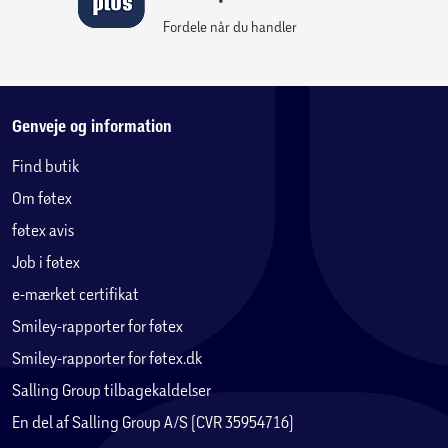
Sættet Coles missions-mech og drage-Zane indeholder 3
Fordele når du handler
minifigurer, så børn kan iscenesætte actionscener fra sæson 4
af tv-serien NINJAGO®: Dragerne vågner.
Genveje og information
Find butik
Om føtex
føtex avis
Job i føtex
e-mærket certifikat
Smiley-rapporter for føtex
Smiley-rapporter for føtex.dk
Salling Group tilbagekaldelser
En del af Salling Group A/S (CVR 35954716)