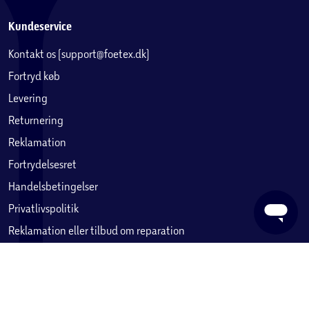
Kundeservice
Kontakt os (support@foetex.dk)
Fortryd køb
Levering
Returnering
Reklamation
Fortrydelsesret
Handelsbetingelser
Privatlivspolitik
Reklamation eller tilbud om reparation
Betaling, købekort & gavekort
Ofte stillede spørgsmål