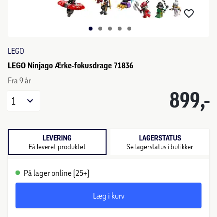
LEGO
LEGO Ninjago Ærke-fokusdrage 71836
Fra 9 år
899,-
1
LEVERING
LAGERSTATUS
Få leveret produktet
Se lagerstatus i butikker
På lager online (25+)
Læg i kurv