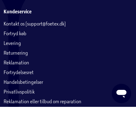
Kundeservice
Kontakt os (support@foetex.dk)
Fortryd køb
Levering
Returnering
Reklamation
Fortrydelsesret
Handelsbetingelser
Privatlivspolitik
Reklamation eller tilbud om reparation
Betaling, købekort & gavekort
Ofte stillede spørgsmål