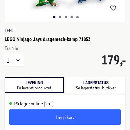
LEGO
LEGO Ninjago Jays dragemech-kamp 71853
Fra 4 år
179,-
1
LEVERING
LAGERSTATUS
Få leveret produktet
Se lagerstatus i butikker
På lager online (25+)
Læg i kurv