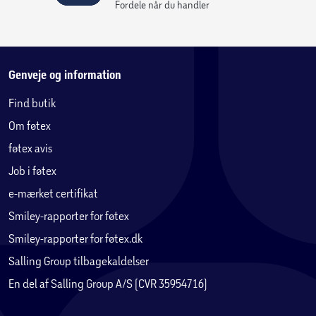
Med legetøjssættet Jays dragemech-kamp kan børn fra 4 år
Fordele når du handler
lære at bygge med LEGO® klodser, mens de finder på
spændende historier.
Genveje og information
Find butik
Om føtex
føtex avis
Job i føtex
e-mærket certifikat
Smiley-rapporter for føtex
Smiley-rapporter for føtex.dk
Salling Group tilbagekaldelser
En del af Salling Group A/S (CVR 35954716)