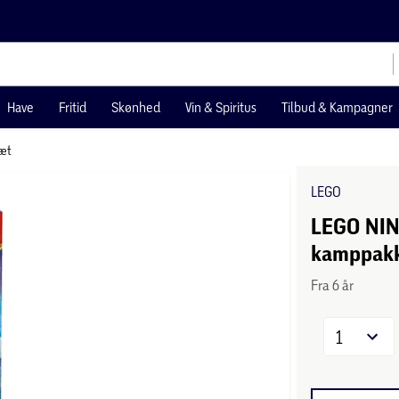
Have
Fritid
Skønhed
Vin & Spiritus
Tilbud & Kampagner
æt
LEGO
LEGO NIN
kamppakk
Fra 6 år
1