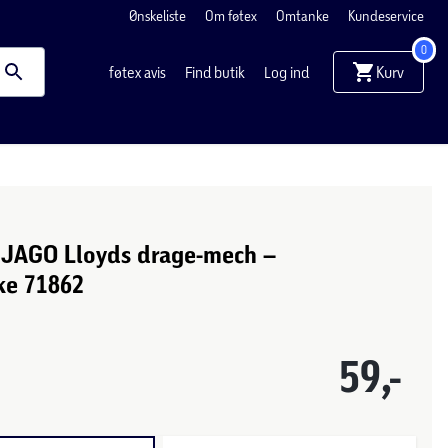
Ønskeliste
Om føtex
Omtanke
Kundeservice
0
Kurv
føtex avis
Find butik
Log ind
JAGO Lloyds drage-mech –
e 71862
59,-