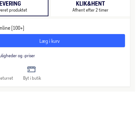
EVERING
KLIK&HENT
veret produktet
Afhent efter 2 timer
nline (100+)
Læg i kurv
uligheder og -priser
eturret
Byt i butik