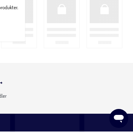
produkter.
dler