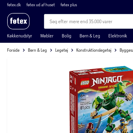
føtex.dk
føtex ud af huset
føtex plus
mere end 35.000 varer
Køkkenudstyr
Møbler
Bolig
Børn & Leg
Elektronik
Forside
Børn & Leg
Legetøj
Konstruktionslegetøj
Bygges