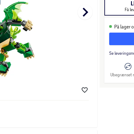
L
keyboard_arrow_right
Få le
På lager o
Se leveringsm
Ubegrænset r