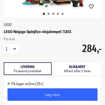
LEGO
LEGO Ninjago Spinjitzu-ninjatempel 71831
Fra 4 år
284,-
1
LEVERING
KLIK&HENT
Få leveret produktet
Afhent efter 2 timer
På lager online (25+)
Læg i kurv