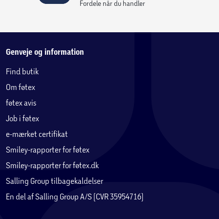
Med sættet Spinjitzu-ninjatempel kan børn fra 4 år lære at
Fordele når du handler
bygge og udspille rollelegshistorier med 4 minifigurer og en
dragemodel.
Genveje og information
Find butik
Om føtex
føtex avis
Job i føtex
e-mærket certifikat
Smiley-rapporter for føtex
Smiley-rapporter for føtex.dk
Salling Group tilbagekaldelser
En del af Salling Group A/S (CVR 35954716)