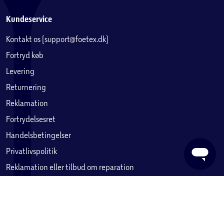
Kundeservice
Kontakt os (support@foetex.dk)
Fortryd køb
Levering
Returnering
Reklamation
Fortrydelsesret
Handelsbetingelser
Privatlivspolitik
Reklamation eller tilbud om reparation
Betaling, købekort & gavekort
Ofte stillede spørgsmål