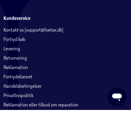
Kundeservice
Kontakt os (support@foetex.dk)
Fortryd køb
Levering
Returnering
Reklamation
Fortrydelsesret
Handelsbetingelser
Privatlivspolitik
Reklamation eller tilbud om reparation
Betaling, købekort & gavekort
Ofte stillede spørgsmål