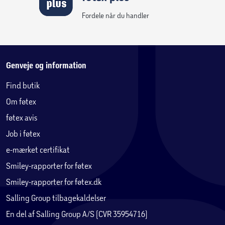
LEGO® NINJAGO® legesæt med motorcykel
Med Zanes ismotorcykel kan børn genskabe hæsblæsende
Fordele når du handler
historier fra sæson 2 af tv-serien NINJAGO®: Dragerne vågner.
Genveje og information
Find butik
Om føtex
føtex avis
Job i føtex
e-mærket certifikat
Smiley-rapporter for føtex
Smiley-rapporter for føtex.dk
Salling Group tilbagekaldelser
En del af Salling Group A/S (CVR 35954716)