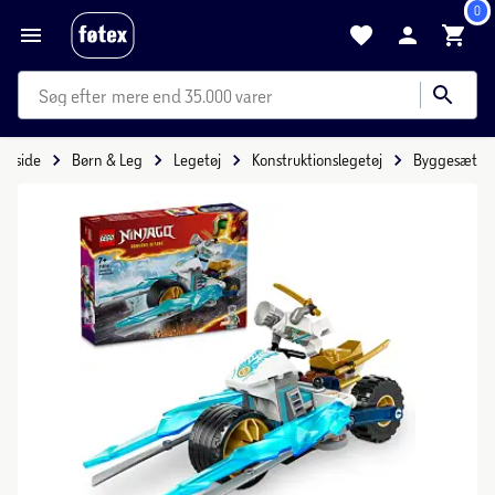
0
mere end 35.000 varer
Forside
Børn & Leg
Legetøj
Konstruktionslegetøj
Byggesæt