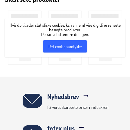
utallige timers actionfyldt rolleleg i NINJAGO-verdenen.
LEGO NINJAGO sortimentet af sæt og byggelegetøj med
actiontema til børn omfatter mech-robotter, drager og
Hvis du tillader statistiske cookies, kan vi nemt vise dig dine seneste
templer, så fans kan lege tempofyldte rollelege. Hvert
besøgte produkter.
Du kan altid ændre det igen.
ninjalegesæt kan samles med LEGO Builder appen, som
guider dig og dit barn på et nemt og intuitivt
Ret cookie samtykke
byggeeventyr.
Nyhedsbrev
Få vores skarpeste priser i indbakken
føtex plus