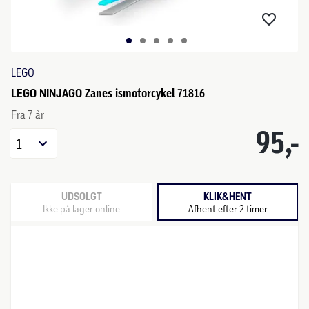
LEGO
LEGO NINJAGO Zanes ismotorcykel 71816
Fra 7 år
95,-
1
UDSOLGT
KLIK&HENT
Ikke på lager online
Afhent efter 2 timer