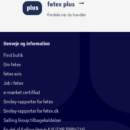
føtex plus
Fordele når du handler
Genveje og information
Find butik
Om føtex
føtex avis
Job i føtex
e-mærket certifikat
Smiley-rapporter for føtex
Smiley-rapporter for føtex.dk
Salling Group tilbagekaldelser
En del af Salling Group A/S (CVR 35954716)