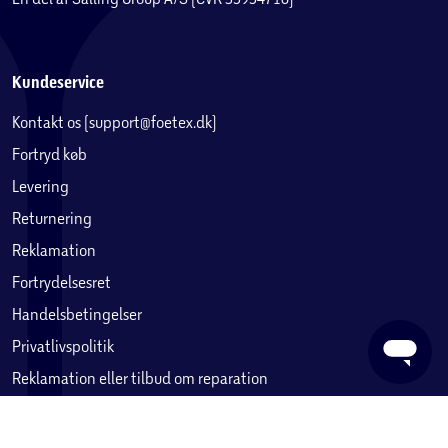
Kundeservice
Kontakt os (support@foetex.dk)
Fortryd køb
Levering
Returnering
Reklamation
Fortrydelsesret
Handelsbetingelser
@brick41racer
Privatlivspolitik
Reklamation eller tilbud om reparation
Betaling, købekort & gavekort
Ofte stillede spørgsmål