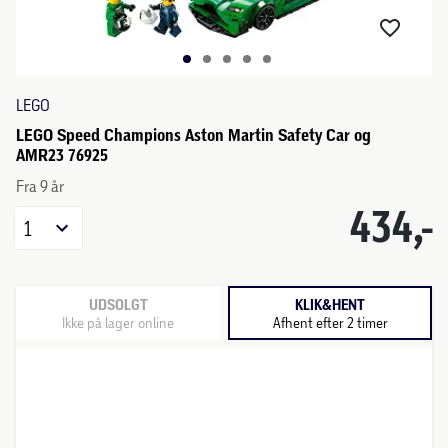
LEGO
LEGO Speed Champions Aston Martin Safety Car og
AMR23 76925
Fra 9 år
434,-
1
UDSOLGT
KLIK&HENT
Ikke på lager online
Afhent efter 2 timer