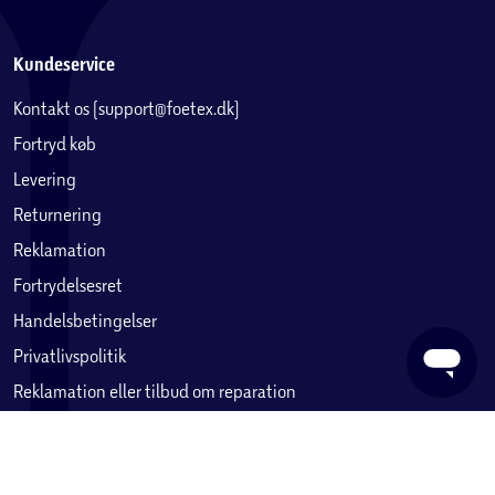
Kundeservice
Kontakt os (support@foetex.dk)
Fortryd køb
Levering
Returnering
Reklamation
Fortrydelsesret
Handelsbetingelser
Privatlivspolitik
Reklamation eller tilbud om reparation
Betaling, købekort & gavekort
Ofte stillede spørgsmål