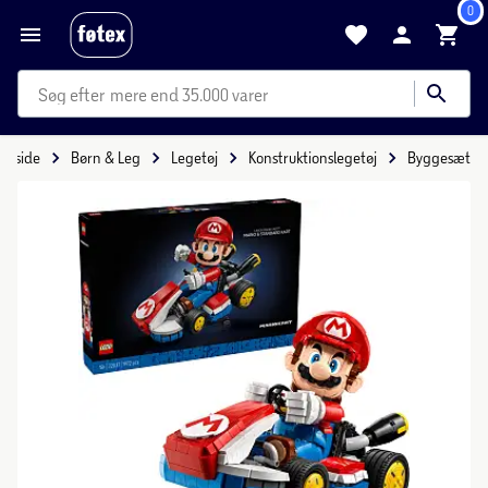
0
mere end 35.000 varer
Forside
Børn & Leg
Legetøj
Konstruktionslegetøj
Byggesæt