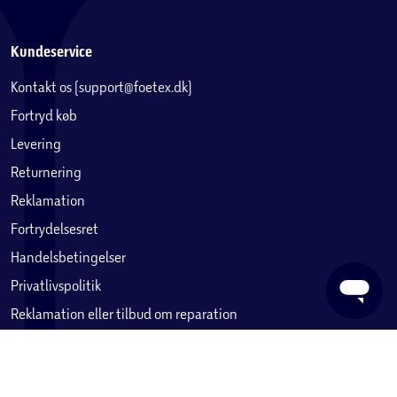
Kundeservice
Kontakt os (support@foetex.dk)
Fortryd køb
Levering
Returnering
@islandbrickcollector
Reklamation
Fortrydelsesret
Handelsbetingelser
Privatlivspolitik
Reklamation eller tilbud om reparation
Betaling, købekort & gavekort
Ofte stillede spørgsmål