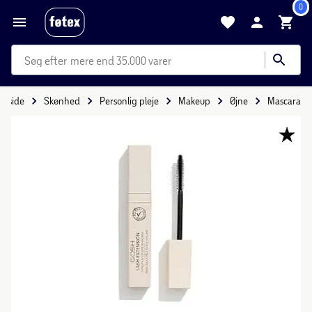
0
mere end 35.000 varer
orside
Skønhed
Personlig pleje
Makeup
Øjne
Mascara