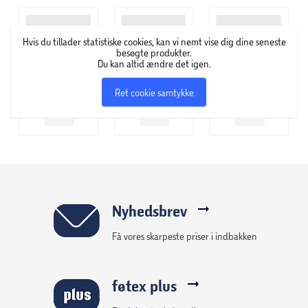
og efterspørgsel – og kan hurtigt komme fra idé til
handling på hele kosmetikområdet, især på farvet
Hvis du tillader statistiske cookies, kan vi nemt vise dig dine seneste
kosmetik. GOSH Copenhagen specialiserer sig i at udvikle
besøgte produkter.
makeup, der kun indeholder ingredienser af høj kvalitet.
Du kan altid ændre det igen.
Derfor finder du også et stort udvalg af veganske,
Ret cookie samtykke
parfumefri og allergicertificerede produkter i deres
sortiment.
Nyhedsbrev
Få vores skarpeste priser i indbakken
føtex plus