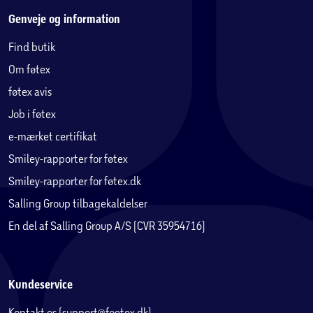
Genveje og information
Find butik
Om føtex
føtex avis
Job i føtex
e-mærket certifikat
Smiley-rapporter for føtex
Smiley-rapporter for føtex.dk
Salling Group tilbagekaldelser
En del af Salling Group A/S (CVR 35954716)
Kundeservice
Kontakt os (support@foetex.dk)