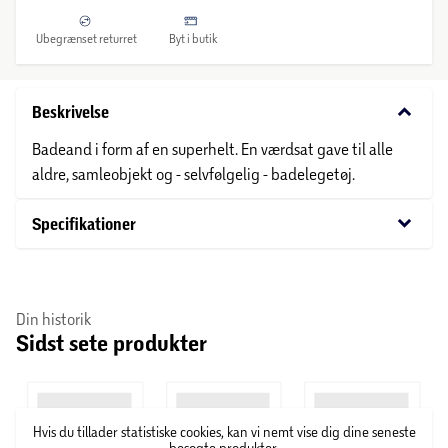
Ubegrænset returret
Byt i butik
keyboard_arrow_down
Beskrivelse
Badeand i form af en superhelt. En værdsat gave til alle
aldre, samleobjekt og - selvfølgelig - badelegetøj.
keyboard_arrow_down
Specifikationer
Din historik
Sidst sete produkter
Hvis du tillader statistiske cookies, kan vi nemt vise dig dine seneste
besøgte produkter.