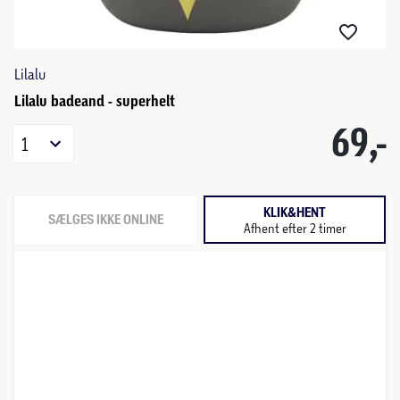
Lilalu
Lilalu badeand - superhelt
69,-
1
KLIK&HENT
SÆLGES IKKE ONLINE
Afhent efter 2 timer