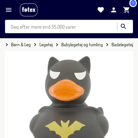
0
mere end 35.000 varer
de
Børn & Leg
Legetøj
Babylegetøj og tumling
Badelegetøj