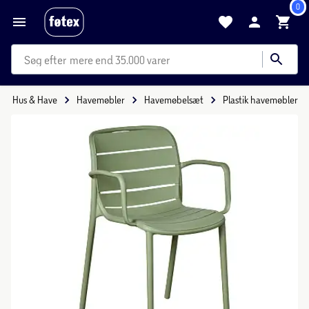
0
mere end 35.000 varer
Hus & Have
Havemøbler
Havemøbelsæt
Plastik havemøbler