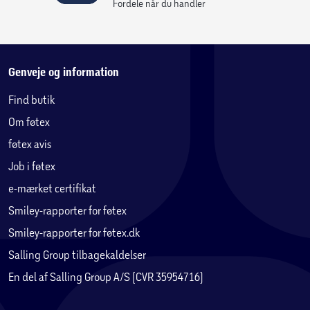
Vedligeholdelse af plast/formstøbt plast:
Fordele når du handler
• Rengøres med vand og sæbe
Genveje og information
Find butik
Om føtex
føtex avis
Job i føtex
e-mærket certifikat
Smiley-rapporter for føtex
Smiley-rapporter for føtex.dk
Salling Group tilbagekaldelser
En del af Salling Group A/S (CVR 35954716)