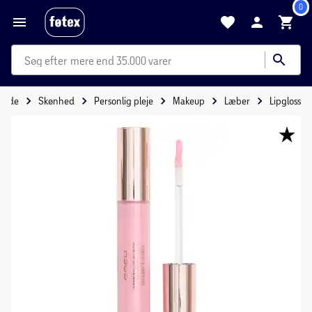
0
mere end 35.000 varer
rside
Skønhed
Personlig pleje
Makeup
Læber
Lipgloss