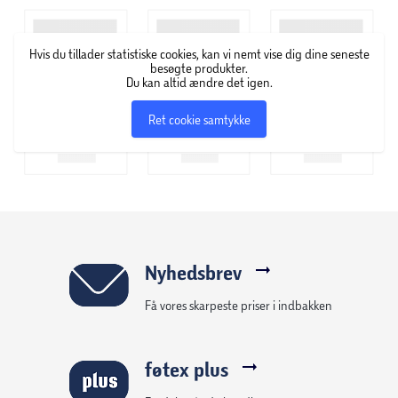
kosmetik. GOSH Copenhagen specialiserer sig i at udvikle
makeup, der kun indeholder ingredienser af høj kvalitet.
Hvis du tillader statistiske cookies, kan vi nemt vise dig dine seneste
Derfor finder du også et stort udvalg af veganske,
besøgte produkter.
parfumefri og allergicertificerede produkter i deres
Du kan altid ændre det igen.
sortiment.
Ret cookie samtykke
Nyhedsbrev
Få vores skarpeste priser i indbakken
føtex plus