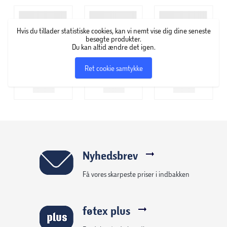
handling på hele kosmetikområdet, især på farvet
kosmetik. GOSH Copenhagen specialiserer sig i at udvikle
Hvis du tillader statistiske cookies, kan vi nemt vise dig dine seneste
makeup, der kun indeholder ingredienser af høj kvalitet.
besøgte produkter.
Derfor finder du også et stort udvalg af veganske,
Du kan altid ændre det igen.
parfumefri og allergicertificerede produkter i deres
Ret cookie samtykke
sortiment.
Nyhedsbrev
Få vores skarpeste priser i indbakken
føtex plus