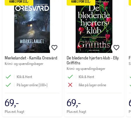
KØB 2 FOR 111,-
KØB 2 FOR 111,-
Mørkelandet - Kamilla Oresvärd
De blødende hjerters klub - Elly
F
Griffiths
Krimi- og spændingsbøger
S
Krimi- og spændingsbøger
Klik & Hent
Klik & Hent
På lager online (100+)
Ikke på lager online
69,-
69,-
Plus evt. fragt
Plus evt. fragt
P