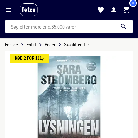
0
mere end 35.000 varer
Forside
Fritid
Bøger
Skønlitteratur
KØB 2 FOR 111,-