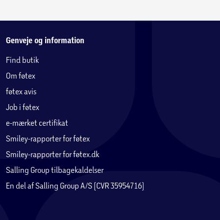
Pressen skriver:
»Riley er den absolutte mester … Jeg er vild med den.«
***** – Femina
Genveje og information
Find butik
»Lucinda Riley er en forfatter, der kan få sine læsere til at
Om føtex
trippe i spænding efter næste roman.«
***** – Søndag
føtex avis
Job i føtex
»… en storslået og helt igennem dejlig læseoplevelse.«
e-mærket certifikat
– Litteratursiden
Smiley-rapporter for føtex
»… et oplagt julegaveønske.«
Smiley-rapporter for føtex.dk
**** – Boginspiration
Salling Group tilbagekaldelser
En del af Salling Group A/S (CVR 35954716)