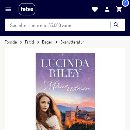
0
mere end 35.000 varer
Forside
Fritid
Bøger
Skønlitteratur