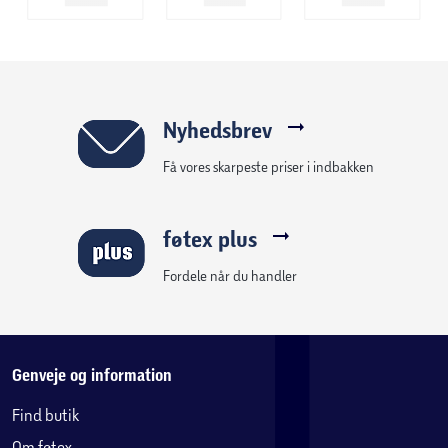
møblet medfølger der to forskellige typer greb – elegante
lædergreb og klassiske knopgreb i metal – så du kan
tilpasse udseendet efter din personlige stil.
Tvilum
Nyhedsbrev
Hos Tvilum er vi specialister i at skabe møbler, der
Få vores skarpeste priser i indbakken
kombinerer skandinavisk design med praktisk
funktionalitet. Tvilum er stolt produceret i Danmark og har
over 50 års erfaring med produktion inden for moderne og
føtex plus
stilfulde møbler med et omfattende sortiment til stue,
soveværelse, hjemmekontor og meget mere. Hvert møbel
Fordele når du handler
er designet til at være holdbart, let at samle og perfekt til
at skabe smukke, funktionelle rum.
Specifikationer:
Genveje og information
Find butik
Farve:
Hvid
Om føtex