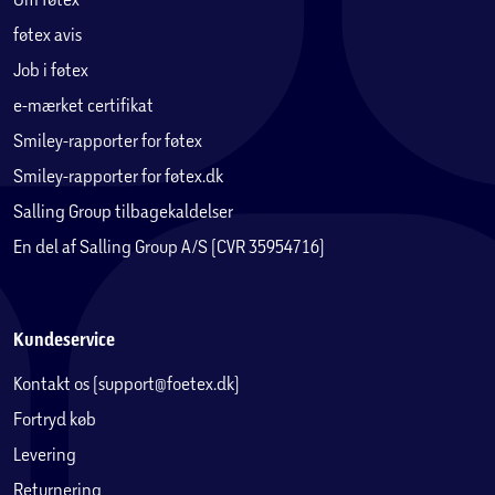
Mål:
B: 159,6 x H: 79,7 x D: 38,4 cm
føtex avis
Job i føtex
Antal skuffer:
8
e-mærket certifikat
Maksimal belastning skuffer:
4 kg og 8 kg
Smiley-rapporter for føtex
Smiley-rapporter for føtex.dk
Maksimal belastning topplade:
32 kg
Salling Group tilbagekaldelser
En del af Salling Group A/S (CVR 35954716)
Inkluderet:
Lædergreb og knopgreb i metal
Kundeservice
Kontakt os (support@foetex.dk)
Fortryd køb
Levering
Returnering