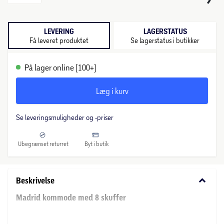
LEVERING
LAGERSTATUS
Få leveret produktet
Se lagerstatus i butikker
På lager online (100+)
Læg i kurv
Se leveringsmuligheder og -priser
Ubegrænset returret
Byt i butik
keyboard_arrow_down
Beskrivelse
Madrid kommode med 8 skuffer
En rummelig og stilfuld kommode, der kombinerer