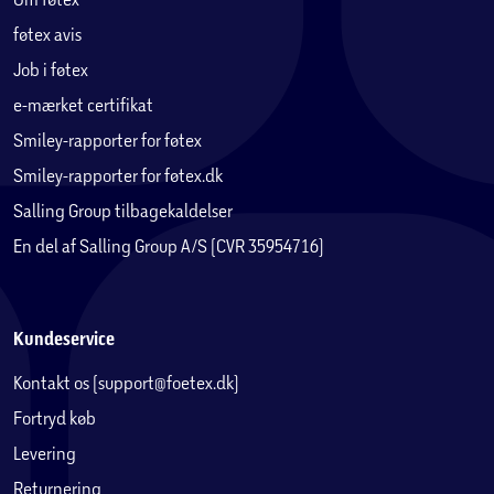
Antal skuffer:
3
føtex avis
Job i føtex
Maksimal belastning skuffer:
8 kg pr. skuffe
e-mærket certifikat
Maksimal belastning topplade:
16 kg
Smiley-rapporter for føtex
Smiley-rapporter for føtex.dk
Inkluderet:
Lædergreb og knopgreb i metal
Salling Group tilbagekaldelser
En del af Salling Group A/S (CVR 35954716)
Kundeservice
Kontakt os (support@foetex.dk)
Fortryd køb
Levering
Returnering