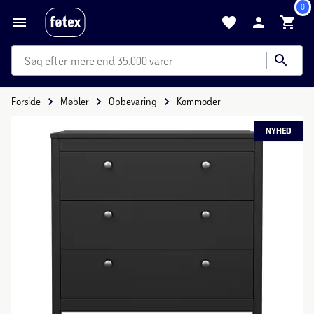
0
mere end 35.000 varer
Forside
Møbler
Opbevaring
Kommoder
NYHED