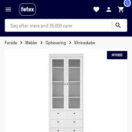
0
mere end 35.000 varer
Forside
Møbler
Opbevaring
Vitrineskabe
NYHED