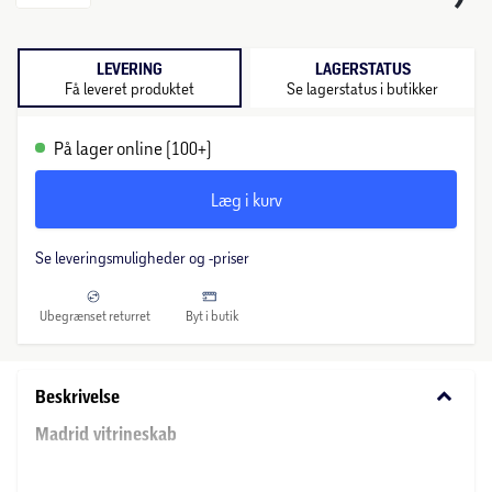
LEVERING
LAGERSTATUS
Få leveret produktet
Se lagerstatus i butikker
På lager online (100+)
Læg i kurv
Se leveringsmuligheder og -priser
Ubegrænset returret
Byt i butik
keyboard_arrow_down
Beskrivelse
Madrid vitrineskab
Et elegant og funktionelt vitrineskab, der kombinerer