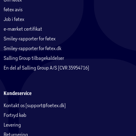
Mål:
B: 78,05 x H: 199 x D: 32,5 cm
føtex avis
Job i føtex
Antal skuffer:
3
e-mærket certifikat
Antal hylder:
4, hvoraf 3 justerbare
Smiley-rapporter for føtex
Smiley-rapporter for føtex.dk
Maksimal belastning hylder:
13 kg
Salling Group tilbagekaldelser
En del af Salling Group A/S (CVR 35954716)
Maksimal belastning skuffer:
5 kg
Inkluderet:
Lædergreb og knopgreb i metal
Kundeservice
Kontakt os (support@foetex.dk)
Fortryd køb
Levering
Returnering