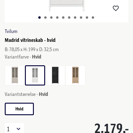
Tvilum
Madrid vitrineskab - hvid
B: 78,05 x H: 199 x D: 32,5 cm
Variantfarve -
Hvid
Variantstørrelse -
Hvid
Hvid
2.179,-
1