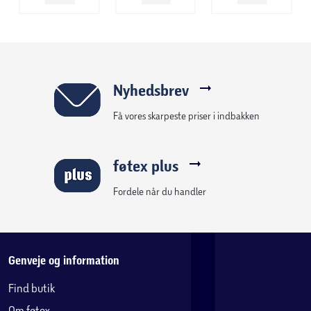
møblet medfølger der to forskellige typer greb – elegante
lædergreb og klassiske knopgreb i metal – så du kan
tilpasse udseendet efter din personlige stil.
Tvilum
Nyhedsbrev
Hos Tvilum er vi specialister i at skabe møbler, der
Få vores skarpeste priser i indbakken
kombinerer skandinavisk design med praktisk
funktionalitet. Tvilum er stolt produceret i Danmark og har
over 50 års erfaring med produktion inden for moderne og
føtex plus
stilfulde møbler med et omfattende sortiment til stue,
soveværelse, hjemmekontor og meget mere. Hvert møbel
Fordele når du handler
er designet til at være holdbart, let at samle og perfekt til
at skabe smukke, funktionelle rum.
Specifikationer:
Genveje og information
Find butik
Farve:
Hvid
Om føtex