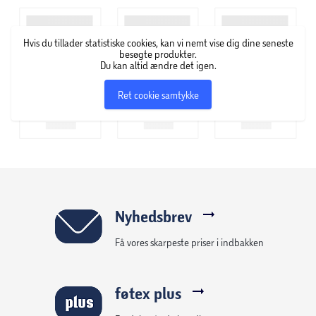
signaturmønster forhindrer revner, og fastgørelsesnitter
holder magneterne sikre og faste.
Hvis du tillader statistiske cookies, kan vi nemt vise dig dine seneste
• Perfekt til gave: Dette er den perfekte gave til børn på
besøgte produkter.
Du kan altid ændre det igen.
3+ år og bilentusiaster i alle aldre!
• Mere at udforske: Se det store udvalg af bilfarver, der er
Ret cookie samtykke
tilgængelige!
• Lavet med formål: MAGNA-TILES®-sæt er elsket af
byggere i alderen 3-99 år og er specielt designet, så børn
kan nyde dem uden instruktioner eller voksenhjælp. Vi er
stolte fortalere for meningsfuld leg, som er sjov,
engagerende, oplevelsesbaseret, barnestyret og
udviklingsmæssigt.
Nyhedsbrev
Få vores skarpeste priser i indbakken
Sættet indeholder:
• 1 grøn hjulchassis
• 1 gul hjulchassis
føtex plus