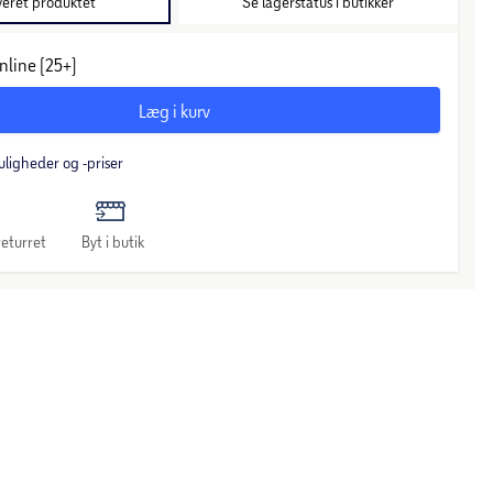
veret produktet
Se lagerstatus i butikker
nline (25+)
Læg i kurv
uligheder og -priser
eturret
Byt i butik