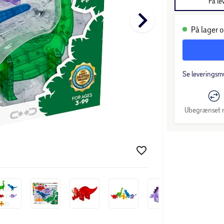
Få le
keyboard_arrow_right
På lager o
Se leveringsm
Ubegrænset r