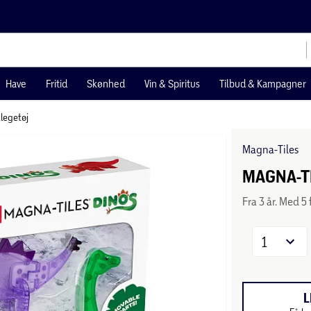
Have
Fritid
Skønhed
Vin & Spiritus
Tilbud & Kampagner
legetøj
Magna-Tiles
MAGNA-TI
Fra 3 år. Med 5
1
L