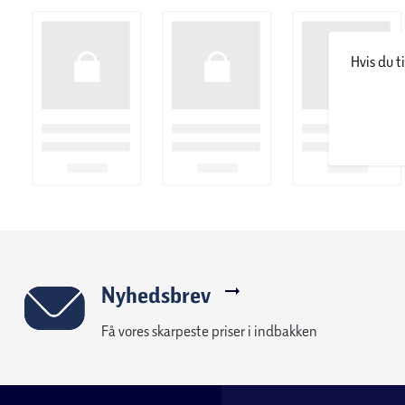
med kraftfuldt end biddet af en løve
Triceratops: Denne Dino havde store og lange horn, så den kunn
Hvis du t
T-Rex
Brachiosaurus: Dinoen er en af de største kendte dinosaurer. Br
høj som en 4-etagers bygning.
Vidste du at ordet ”dinosaur” stammer fra det græske ord ”deino
Skab sjove og fantasifulde forhistoriske lege, eller leg me
MAGNA-TILES Dinos 5 pcs set
Indhold:
1 Pteranodon (gul)
1 T-Rex (Blå)
Nyhedsbrev
1 Stegosaurus (Lilla)
Få vores skarpeste priser i indbakken
1 Triceratops (Rød)
1 Brachiosaurus (Grøn)
Med MAGNA-TILES® kan der konstrueres og bygges værker og la