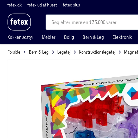
føtex.dk
føtex ud af huset
føtex plus
mere end 35.000 varer
Køkkenudstyr
Møbler
Bolig
Børn & Leg
Elektronik
Forside
Børn & Leg
Legetøj
Konstruktionslegetøj
Magnet