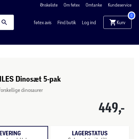
Ønskeliste
Om føtex
Omtanke
Kundeservice
0
Kurv
føtex avis
Find butik
Log ind
LES Dinosæt 5-pak
 forskellige dinosaurer
449,-
EVERING
LAGERSTATUS