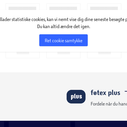
e bruge til at forsvare sig selv mod rovdyr som
illader statistiske cookies, kan vi nemt vise dig dine seneste besøgte 
Du kan altid ændre det igen.
achiosaurus var lige så lang som 2 busser og så
Ret cookie samtykke
s” (forfærdelig) og ”sauros” (firben)
d dem sammen med dine andre MAGNA-TILES® sæt!
føtex plus
Fordele når du han
ndskaber, hvor det kun er fantasien, som