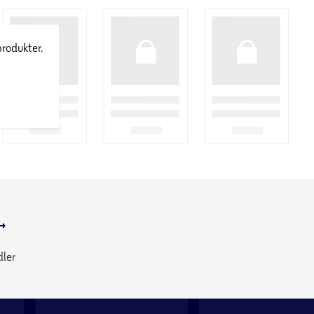
produkter.
dler