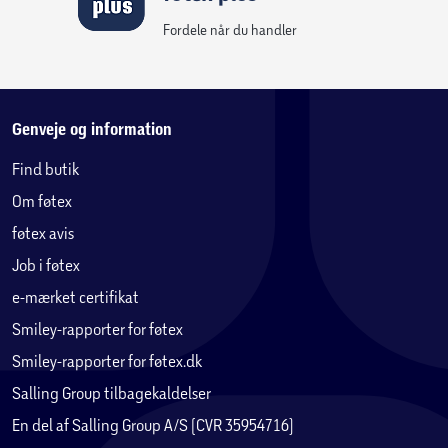
til at modstå utallige timer med leg. Vores
signaturmønster forhindrer revner, og fastgørelsesnitter
Fordele når du handler
holder magneterne sikre og faste. Perfekt til gave: Gør en
fantastisk gave til små videnskabsfolk på 3+ år.
• Mere at udforske: For fliser, der glimter og skinner, skal du
tjekke MAGNA-TILES® Stardust 15-Piece sættet.
Genveje og information
• Lavet med formål: MAGNA-TILES®-sæt er elsket af
Find butik
byggere i alderen 3-99 år og er specielt designet, så børn
Om føtex
kan nyde dem uden instruktioner eller voksenhjælp. Vi er
stolte fortalere for meningsfuld leg, som er sjovt,
føtex avis
engagerende, oplevelsesbaseret, barnestyret og
Job i føtex
udviklingsmæssigt.
e-mærket certifikat
Sættet indeholder:
Smiley-rapporter for føtex
• 4 små firkanter
Smiley-rapporter for føtex.dk
• 4 ligesidede trekanter
Salling Group tilbagekaldelser
• 4 retvinklede trekanter
En del af Salling Group A/S (CVR 35954716)
• 4 ligebenede trekanter