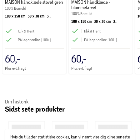
MAISON håndklæde støvet grøn
MAISON håndklæde -
M
blommefarvet
100% Bomuld
1
100% Bomuld
100 x 150 cm
30 x 30 cm
30
1
100 x 150 cm
30 x 30 cm
30
x 50 cm
50 x 100 cm
70 x
x
x 50 cm
50 x 100 cm
70 x
140 cm
1
Klik & Hent
Klik & Hent
140 cm
På lager online (100+)
På lager online (100+)
60,-
60,-
Plus evt. fragt
Plus evt. fragt
P
Din historik
Sidst sete produkter
Hvis du tillader statistiske cookies, kan vi nemt vise dig dine seneste