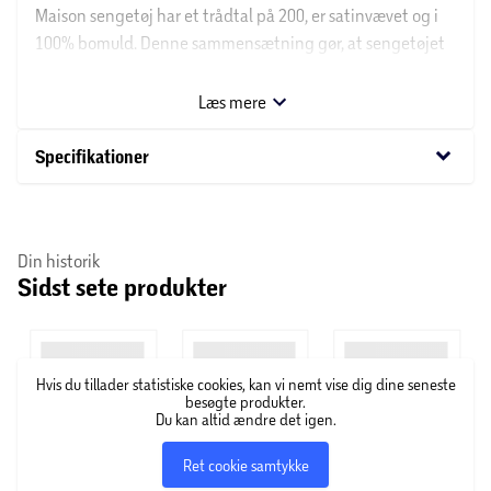
Maison sengetøj har et trådtal på 200, er satinvævet og i
100% bomuld. Denne sammensætning gør, at sengetøjet
er blødt og har en glat overflade. Dynebetræk og
hovedpudebetræk lukkes med lynlås. Det kan vaskes ved
Læs mere
60 grader og bør vaskes separat de første par gange samt
inden brug. Trådtallet angiver antallet af vertikale og
keyboard_arrow_down
Specifikationer
horisontale tråde pr. kvadrattomme stof. Jo højere
trådtallet er, desto tættere er stoffet vævet.
Din historik
Sidst sete produkter
Hvis du tillader statistiske cookies, kan vi nemt vise dig dine seneste
besøgte produkter.
Du kan altid ændre det igen.
Ret cookie samtykke