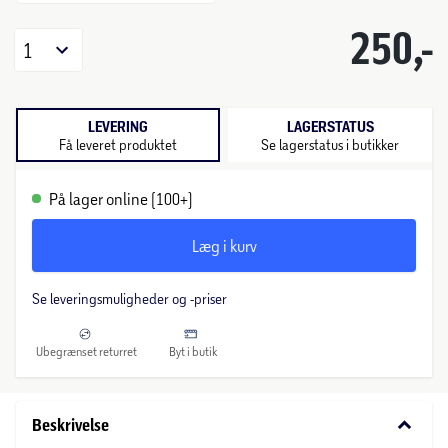
250,-
1
LEVERING
LAGERSTATUS
Få leveret produktet
Se lagerstatus i butikker
På lager online (100+)
Læg i kurv
Se leveringsmuligheder og -priser
Ubegrænset returret
Byt i butik
keyboard_arrow_down
Beskrivelse